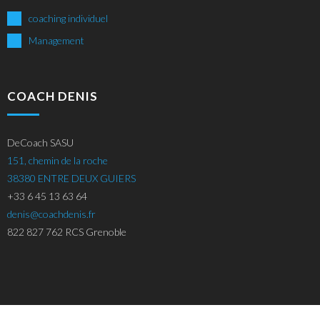
coaching individuel
Management
COACH DENIS
DeCoach SASU
151, chemin de la roche
38380 ENTRE DEUX GUIERS
+33 6 45 13 63 64
denis@coachdenis.fr
822 827 762 RCS Grenoble