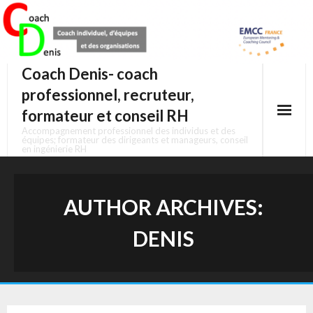
Skip
to
content
Coach Denis- coach
professionnel, recruteur,
formateur et conseil RH
Accompagnement professionnel des individus et des
équipes; formateur des dirigeants et manageurs, conseil
en ingénierie RH
AUTHOR ARCHIVES:
DENIS