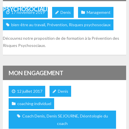
PSYCHOSOCIAUX
17 novembre 2019
Denis
Management
bien-être au travail
,
Prévention
,
Risques psychosociaux
Découvrez notre proposition de de formation à la Prévention des
Risques Psychosociaux.
MON ENGAGEMENT
12 juillet 2017
Denis
coaching individuel
Coach Denis
,
Denis SEJOURNE
,
Déontologie du
coach