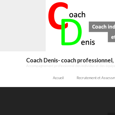
Skip
to
content
Coach Denis- coach professionnel, 
Accompagnement professionnel des individus et des équipes
Accueil
Recrutement et Assessm