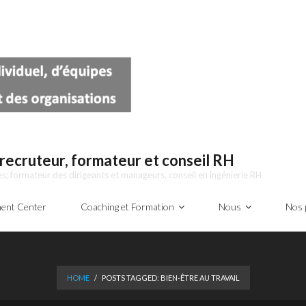
recruteur, formateur et conseil RH
; formateur des dirigeants et manageurs, conseil en ingénierie RH
ent Center
Coaching et Formation
Nous
Nos p
HOME
/
POSTS TAGGED:
BIEN-ÊTRE AU TRAVAIL