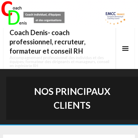
Skip
to
content
Coach Denis- coach
professionnel, recruteur,
formateur et conseil RH
Accompagnement professionnel des individus et des
équipes; formateur des dirigeants et manageurs, conseil
en ingénierie RH
NOS PRINCIPAUX
CLIENTS