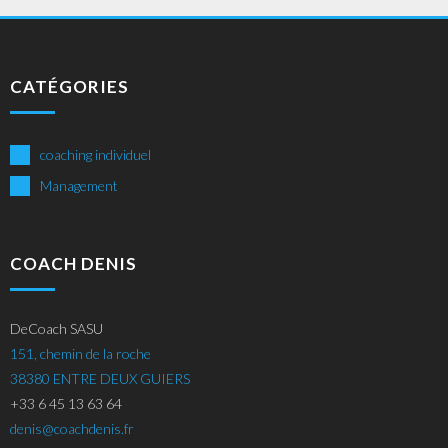
CATÉGORIES
coaching individuel
Management
COACH DENIS
DeCoach SASU
151, chemin de la roche
38380 ENTRE DEUX GUIERS
+33 6 45 13 63 64
denis@coachdenis.fr