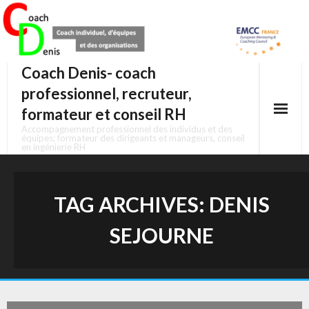
Skip
to
content
Coach Denis- coach
professionnel, recruteur,
formateur et conseil RH
Accompagnement professionnel des individus et des
équipes; formateur des dirigeants et manageurs, conseil
en ingénierie RH
TAG ARCHIVES:
DENIS
SEJOURNE