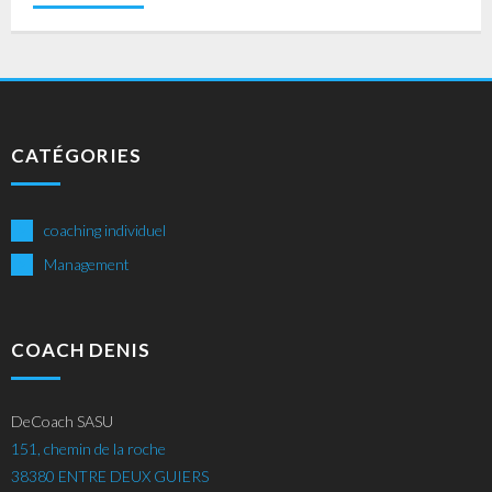
CATÉGORIES
coaching individuel
Management
COACH DENIS
DeCoach SASU
151, chemin de la roche
38380 ENTRE DEUX GUIERS